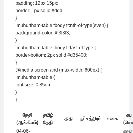
padding: 12px 15px;
border: 1px solid #ddd;
}
.muhurtham-table tbody tr:nth-of-type(even) {
background-color: #f3f3f3;
}
.muhurtham-table tbody tr:last-of-type {
border-bottom: 2px solid #d35400;
}
@media screen and (max-width: 600px) {
.muhurtham-table {
font-size: 0.85em;
}
}
தேதி
தமிழ்
சுப
திதி
நட்சத்திரம்
வகை
(ஆங்கிலம்)
தேதி
(செ
04-06-
கால