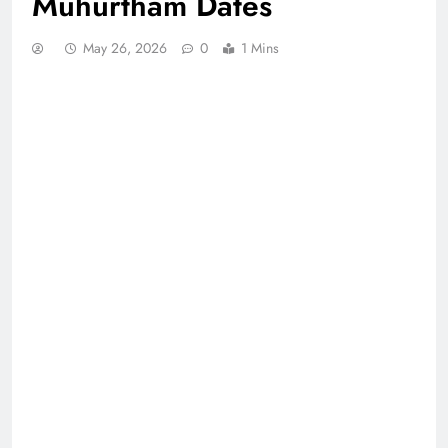
Muhurtham Dates
May 26, 2026
0
1 Mins