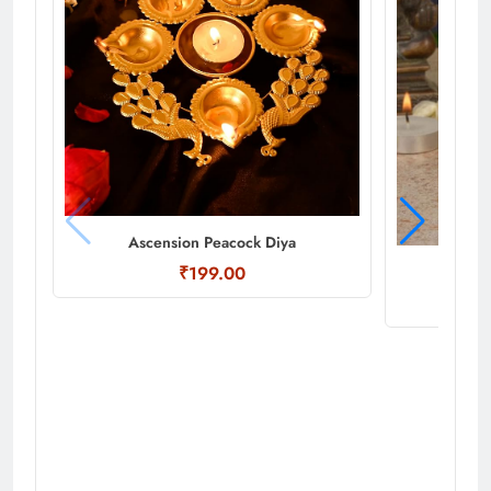
Ascension Peacock Diya
Ince
₹199.00