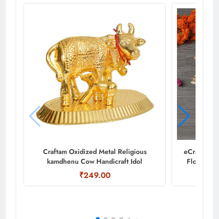
Craftam Oxidized Metal Religious
eCraftIndi
kamdhenu Cow Handicraft Idol
Flower Dec
₹249.00