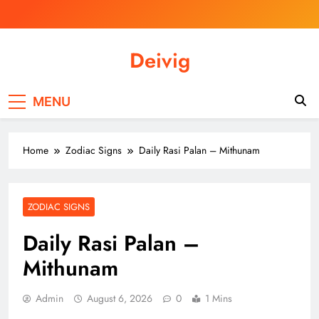
Skip
to
content
Deivig
Illuminate Your Spirit, Empower Your
Journey
MENU
Home
Zodiac Signs
Daily Rasi Palan – Mithunam
ZODIAC SIGNS
Daily Rasi Palan –
Mithunam
Admin
August 6, 2026
0
1 Mins