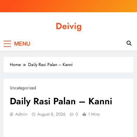
Skip
to
content
Deivig
Illuminate Your Spirit, Empower Your
Journey
MENU
Home
Daily Rasi Palan – Kanni
Uncategorized
Daily Rasi Palan – Kanni
Admin
August 8, 2026
0
1 Mins