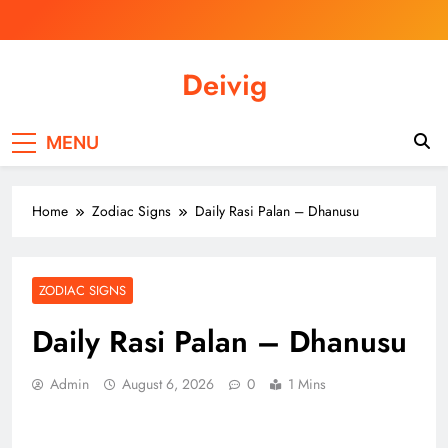
Skip
to
content
Deivig
Illuminate Your Spirit, Empower Your
Journey
MENU
Home
Zodiac Signs
Daily Rasi Palan – Dhanusu
ZODIAC SIGNS
Daily Rasi Palan – Dhanusu
Admin
August 6, 2026
0
1 Mins