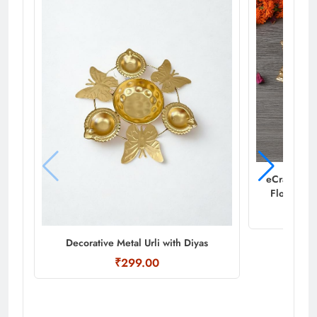
eCraftIndi
Flower Dec
Decorative Metal Urli with Diyas
₹299.00