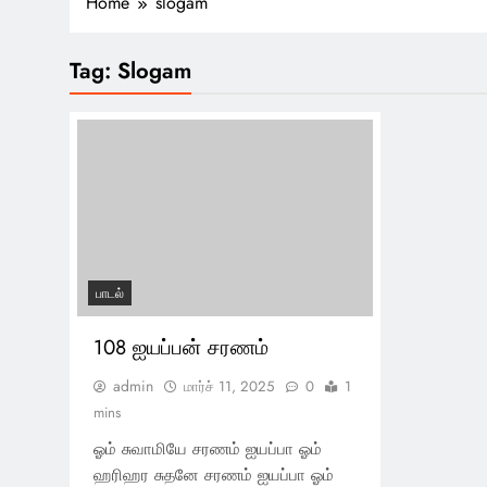
Home
slogam
Tag:
Slogam
பாடல்
108 ஐயப்பன் சரணம்
admin
மார்ச் 11, 2025
0
1
mins
ஓம் சுவாமியே சரணம் ஐயப்பா ஓம்
ஹரிஹர சுதனே சரணம் ஐயப்பா ஓம்