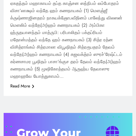
ஏகதந்தம் மஹாகாயம் தப்த காஞ்சன ஸந்நிபம் லம்போதரம்
விசா’லாக்ஷம் வந்தே ஹம் கணநாயகம் (1) மெளஞ்ஜீ
க்ருஷ்ணாஜினதரம் நாகயக்ஞோபவீதினம் பாலேந்து விலஸன்
மெளலிம் வந்தே(அ)ஹம் கணநாயகம் (2) அம்பிகா
ஹ்ருதயானந்தம் மாத்ருபி: பரிபாலிதம் பக்தப்ரியம்
மதோன்மத்தம் வந்தே ஹம் கணநாயகம் (3) சித்ர ரத்ன
விசித்ராங்கம் சித்ரமாலா விபூஷிதம் சித்ரரூபதரம் தேவம்
வந்தே(அ)ஹம் கணநாயகம் (4) கஜவக்த்ரம் ஸுரச்’ரேஷ்ட்டம்
கர்ணசாமர பூஷிதம் பாசா’ங்குச தரம் தேவம் வந்தே(அ)ஹம்
கணநாயகம் (5) மூஷிகோத்தமம் ஆருஹ்ய தேவாஸுர
மஹாஹவே யோத்துகாமம்…
Read More