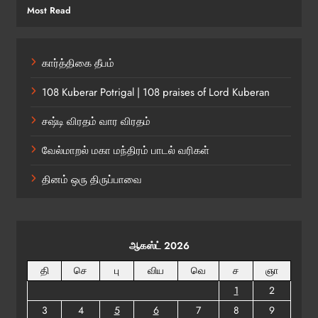
Most Read
கார்த்திகை தீபம்
108 Kuberar Potrigal | 108 praises of Lord Kuberan
சஷ்டி விரதம் வார விரதம்
வேல்மாறல் மகா மந்திரம் பாடல் வரிகள்
தினம் ஒரு திருப்பாவை
ஆகஸ்ட் 2026
தி
செ
பு
விய
வெ
ச
ஞா
1
2
3
4
5
6
7
8
9