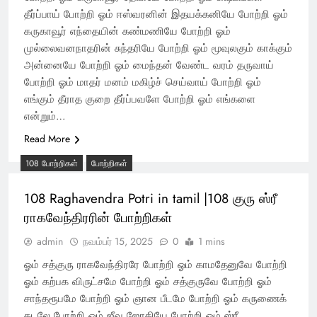
தீர்ப்பாய் போற்றி ஓம் ஈஸ்வரனின் இதயக்கனியே போற்றி ஓம்
கருகாவூர் எந்தையின் கண்மணியே போற்றி ஓம்
முல்லைவனநாதரின் சுந்தரியே போற்றி ஓம் மூவுலகும் காக்கும்
அன்னையே போற்றி ஓம் மைந்தன் வேண்ட வரம் தருவாய்
போற்றி ஓம் மாதர் மனம் மகிழ்ச் செய்வாய் போற்றி ஓம்
எங்கும் தீராத குறை தீர்ப்பவளே போற்றி ஓம் எங்களை
என்றும்…
Read More
108 போற்றிகள்
போற்றிகள்
108 Raghavendra Potri in tamil |108 குரு ஸ்ரீ
ராகவேந்திரரின் போற்றிகள்
admin
நவம்பர் 15, 2025
0
1 mins
ஓம் சத்குரு ராகவேந்திரரே போற்றி ஓம் காமதேனுவே போற்றி
ஓம் கற்பக விருட்சமே போற்றி ஓம் சத்குருவே போற்றி ஓம்
சாந்தரூபமே போற்றி ஓம் ஞான பீடமே போற்றி ஓம் கருணைக்
கடலே போற்றி ஓம் ஜீவ ஜோதியே போற்றி ஓம் ஸ்ரீ