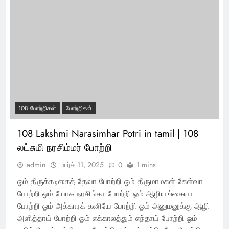
108 போற்றிகள்
போற்றிகள்
108 Lakshmi Narasimhar Potri in tamil | 108
லட்சுமி நரசிம்மர் போற்றி
admin
மார்ச் 11, 2025
0
1 mins
ஓம் திருக்கடிகைத் தேவா போற்றி ஓம் திருமாமகள் கேள்வா
போற்றி ஓம் யோக நரசிங்கா போற்றி ஓம் ஆழியங்கையா
போற்றி ஓம் அக்காரக் கனியே போற்றி ஓம் அனுமனுக்கு ஆழி
அளித்தாய் போற்றி ஓம் எக்காலத்தும் எந்தாய் போற்றி ஓம்