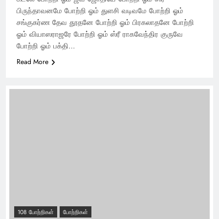
பிருந்தாவனமே போற்றி ஓம் துளசி வடிவமே போற்றி ஓம்
சங்குகர்ண தேவ தூதனே போற்றி ஓம் பிரகலாதனே போற்றி
ஓம் வியாஸராஜரே போற்றி ஓம் ஸ்ரீ ராகவேந்திர குருவே
போற்றி ஓம் பக்தி…
Read More
108 போற்றிகள்
போற்றிகள்