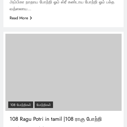
அம்பிகா நாதாய போற்றி ஓம் ஸ்ரீ கண்டாய போற்றி ஓம் பக்த
வத்ஸலாய…
Read More
108 போற்றிகள்
போற்றிகள்
108 Ragu Potri in tamil |108 ராகு போற்றி