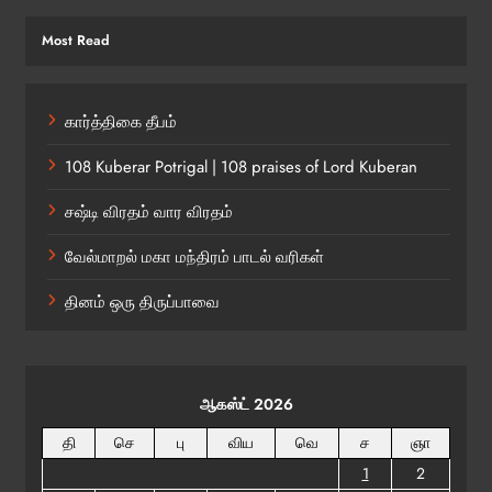
Most Read
கார்த்திகை தீபம்
108 Kuberar Potrigal | 108 praises of Lord Kuberan
சஷ்டி விரதம் வார விரதம்
வேல்மாறல் மகா மந்திரம் பாடல் வரிகள்
தினம் ஒரு திருப்பாவை
ஆகஸ்ட் 2026
தி
செ
பு
விய
வெ
ச
ஞா
1
2