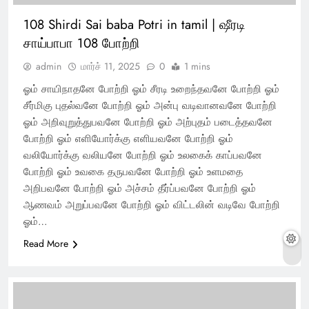
108 Shirdi Sai baba Potri in tamil | ஷீரடி
சாய்பாபா 108 போற்றி
admin
மார்ச் 11, 2025
0
1 mins
ஓம் சாயிநாதனே போற்றி ஓம் சீரடி உறைந்தவனே போற்றி ஓம்
சீர்மிகு புதல்வனே போற்றி ஓம் அன்பு வடிவானவனே போற்றி
ஓம் அறிவுறுத்துபவனே போற்றி ஓம் அற்புதம் படைத்தவனே
போற்றி ஓம் எளியோர்க்கு எளியவனே போற்றி ஓம்
வலியோர்க்கு வலியனே போற்றி ஓம் உலகைக் காப்பவனே
போற்றி ஓம் உவகை தருபவனே போற்றி ஓம் உளமதை
அறிபவனே போற்றி ஓம் அச்சம் தீர்ப்பவனே போற்றி ஓம்
ஆணவம் அறுப்பவனே போற்றி ஓம் விட்டலின் வடிவே போற்றி
ஓம்…
Read More