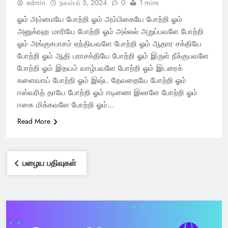
admin
நவம்பர் 5, 2024
0
1 mins
ஓம் அம்மையே போற்றி ஓம் அம்பிகையே போற்றி ஓம்
அனுக்ரஹ மாரியே போற்றி ஓம் அல்லல் அறுப்பவளே போற்றி
ஓம் அங்குசபாசம் ஏந்தியவளே போற்றி ஓம் ஆதார சக்தியே
போற்றி ஓம் ஆதி பராசக்தியே போற்றி ஓம் இருள் நீக்குபவளே
போற்றி ஓம் இதயம் வாழ்பவளே போற்றி ஓம் இடரைக்
களைவாய் போற்றி ஓம் இஷ்ட தேவதையே போற்றி ஓம்
ஈஸ்வரித் தாயே போற்றி ஓம் ஈடிணை இலாளே போற்றி ஓம்
ஈகை மிக்கவளே போற்றி ஓம்…
Read More
பதிவு
வழிசெலுத்தல்
பழைய பதிவுகள்