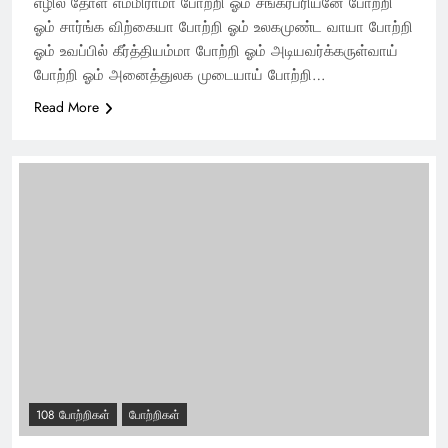
எழில் தோள் எம்மிராமா போற்றி ஓம் சங்கரப்ரியனே போற்றி
ஓம் சார்ங்க விற்கையா போற்றி ஓம் உலகமுண்ட வாயா போற்றி
ஓம் உவப்பில் கீர்த்தியம்மா போற்றி ஓம் அடியவர்க்கருள்வாய்
போற்றி ஓம் அனைத்துலக முடையாய் போற்றி…
Read More
108 போற்றிகள்
போற்றிகள்