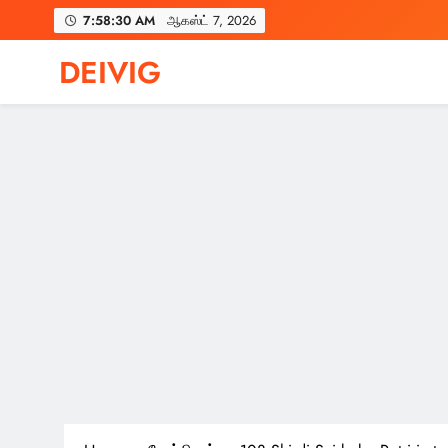
Skip
7:58:31 AM
ஆகஸ்ட் 7, 2026
to
content
DEIVIG
Illuminate Your Spirit, Empower Your Journey