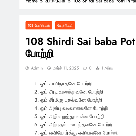
Home
போற்றிகள்
108 Shirdi Sai baba Potri in ta
108 போற்றிகள்
போற்றிகள்
108 Shirdi Sai baba Potr
போற்றி
Admin
மார்ச் 11, 2025
0
1 Mins
ஓம் சாயிநாதனே போற்றி
ஓம் சீரடி உறைந்தவனே போற்றி
ஓம் சீர்மிகு புதல்வனே போற்றி
ஓம் அன்பு வடிவானவனே போற்றி
ஓம் அறிவுறுத்துபவனே போற்றி
ஓம் அற்புதம் படைத்தவனே போற்றி
ஓம் எளியோர்க்கு எளியவனே போற்றி