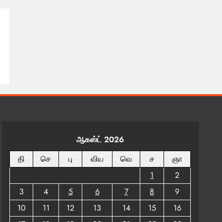
ஆகஸ்ட் 2026
தி
செ
பு
விய
வெ
ச
ஞா
1
2
3
4
5
6
7
8
9
10
11
12
13
14
15
16