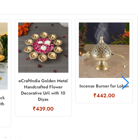
eCraftIndia Golden Metal
Incense Burner for Loban
Handcrafted Flower
Decorative Urli with 10
₹442.00
ock
Diyas
ith
₹439.00