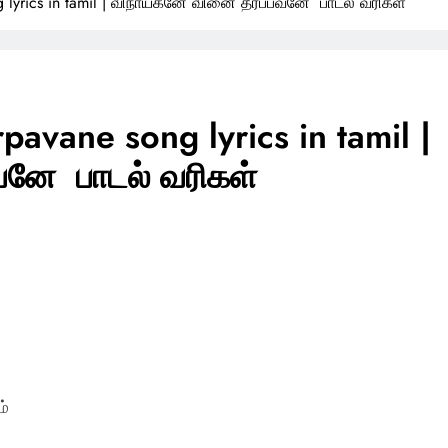
 lyrics in tamil | விநாயகனே வினை தீர்ப்பவனே பாடல் வரிகள்
avane song lyrics in tamil |
வனே பாடல் வரிகள்
ம்