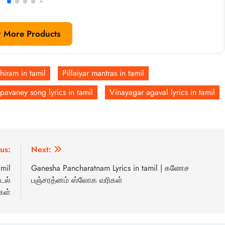
 More Products
iram in tamil
Pillaiyar mantras in tamil
avaney song lyrics in tamil
Vinayagar agaval lyrics in tamil
us:
Next:
mil
Ganesha Pancharatnam Lyrics in tamil | கணேச
டல்
பஞ்சரத்னம் ஸ்லோக வரிகள்
கள்