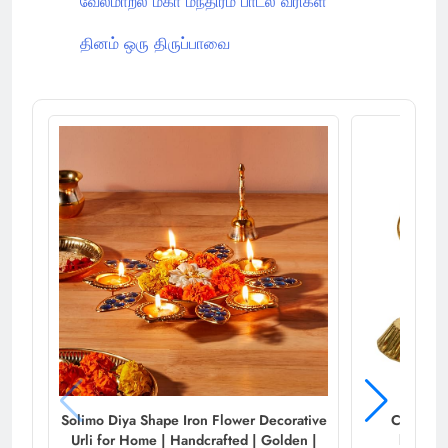
வேல்மாறல் மகா மந்திரம் பாடல் வரிகள்
தினம் ஒரு திருப்பாவை
Solimo Diya Shape Iron Flower Decorative
Craftam 
Urli for Home | Handcrafted | Golden |
kamdhe