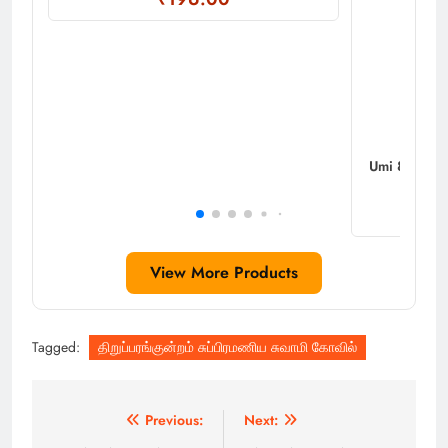
Umi 8 Inche
View More Products
Tagged:
திறுப்பரங்குன்றம் சுப்பிரமணிய சுவாமி கோவில்
Post
Previous:
Next:
navigation