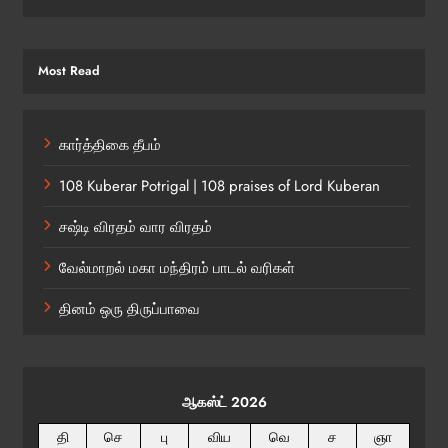
Most Read
கார்த்திகை தீபம்
108 Kuberar Potrigal | 108 praises of Lord Kuberan
சஷ்டி விரதம் வார விரதம்
வேல்மாறல் மகா மந்திரம் பாடல் வரிகள்
தினம் ஒரு திருப்பாவை
ஆகஸ்ட் 2026
தி
செ
பு
விய
வெ
ச
ஞா