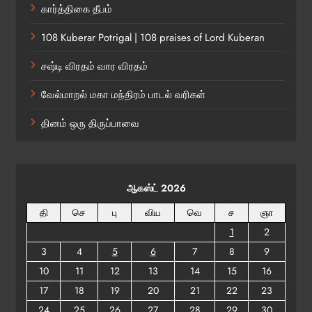
கார்த்திகை தீபம்
108 Kuberar Potrigal | 108 praises of Lord Kuberan
சஷ்டி விரதம் வார விரதம்
வேல்மாறல் மகா மந்திரம் பாடல் வரிகள்
தினம் ஒரு திருப்பாவை
ஆகஸ்ட் 2026
தி
செ
பு
விய
வெ
ச
ஞா
1
2
3
4
5
6
7
8
9
10
11
12
13
14
15
16
17
18
19
20
21
22
23
24
25
26
27
28
29
30