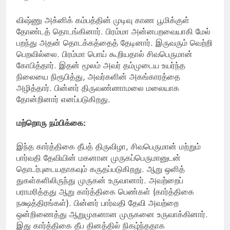
விஷ்ணு அக்னிக் கம்பத்தின் முடிவு காண பூமிக்குள்
தோண்டத் தொடங்கினார். பிரம்மா அன்னபறவையாகி மேல்
பறந்து அதன் தொடக்கத்தைத் தேடினார். இருவரும் வெற்றி
பெறவில்லை. பிரம்மா பொய் கூறியதால் சிவபெருமான்
கோபித்தார். இதன் மூலம் அவர் தம்முடைய உயர்ந்த
நிலையை நிரூபித்து, அவர்களின் அகங்காரத்தை
அழித்தார். பின்னர் திருவண்ணாமலை மலையாக
தோன்றினார் எனப்படுகிறது.
மற்றொரு நம்பிக்கை:
இந்த கார்த்திகை தீபத் திருவிழா, சிவபெருமான் மற்றும்
பார்வதி தேவியின் மகனான முருகப்பெருமானுடன்
தொடர்புடையதாகவும் கருதப்படுகிறது. ஆறு ஒளித்
துகள்களிலிருந்து முருகன் உருவானார். அவற்றைப்
பராமரித்தது ஆறு கார்த்திகை பெண்கள் (கார்த்திகை
நக்ஷத்திரங்கள்). பின்னர் பார்வதி தேவி அவற்றை
ஒன்றிணைத்து ஆறுமுகனான முருகனை உருவாக்கினார்.
இது கார்த்திகை தீப தினத்தில் நிகழ்ந்ததாக