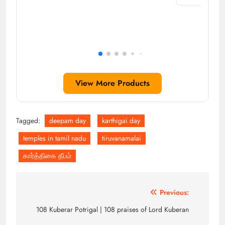
View More Products
Tagged:
deepam day
karthigai day
temples in tamil nadu
tiruvanamalai
கார்த்திகை தீபம்
Post
Previous:
navigation
108 Kuberar Potrigal | 108 praises of Lord Kuberan