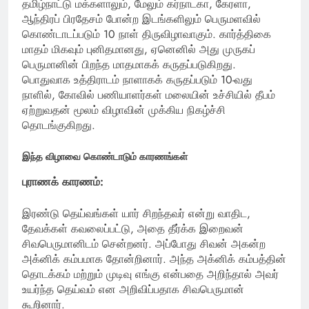
தமிழ்நாட்டு மக்களாலும், மேலும் கர்நாடகா, கேரளா,
ஆந்திரப் பிரதேசம் போன்ற இடங்களிலும் பெருமளவில்
கொண்டாடப்படும் 10 நாள் திருவிழாவாகும். கார்த்திகை
மாதம் மிகவும் புனிதமானது, ஏனெனில் அது முருகப்
பெருமானின் பிறந்த மாதமாகக் கருதப்படுகிறது.
பொதுவாக உத்திராடம் நாளாகக் கருதப்படும் 10-வது
நாளில், கோவில் பணியாளர்கள் மலையின் உச்சியில் தீபம்
ஏற்றுவதன் மூலம் விழாவின் முக்கிய நிகழ்ச்சி
தொடங்குகிறது.
இந்த விழாவை கொண்டாடும் காரணங்கள்
புராணக் காரணம்:
இரண்டு தெய்வங்கள் யார் சிறந்தவர் என்று வாதிட,
தேவக்கள் கவலைப்பட்டு, அதை தீர்க்க இறைவன்
சிவபெருமானிடம் சென்றனர். அப்போது சிவன் அகன்ற
அக்னிக் கம்பமாக தோன்றினார். அந்த அக்னிக் கம்பத்தின்
தொடக்கம் மற்றும் முடிவு எங்கு என்பதை அறிந்தால் அவர்
உயர்ந்த தெய்வம் என அறிவிப்பதாக சிவபெருமான்
கூறினார்.