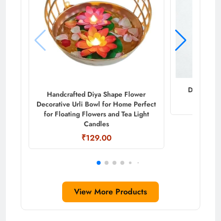
Decorative
Handcrafted Diya Shape Flower
Decorative Urli Bowl for Home Perfect
for Floating Flowers and Tea Light
Candles
₹129.00
View More Products